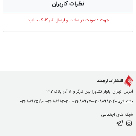
نظرات کاربران
جهت عضویت در سایت و ارسال نظر کلیک نمایید
انتشارات ارجمند
آدرس: تهران، بلوار کشاورز بین کارگر و 16 آذر پلاک 292
پشتیبانی: 88982040، 88977002-021، 88982030-021، 88975190-021
شبکه های اجتماعی