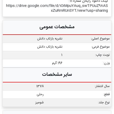
لینک دانلود رایگان شماره 11:
https://drive.google.com/file/d/1OiMpuYAuq_swTPUuZ98AS
xZuRmRUnSYT/view?usp=sharing
مشخصات عمومی
موضوع اصلی:
نشریه بازتاب دانش
موضوع فرعی:
نشریه بازتاب دانش
نوبت چاپ:
1
وزن:
196 گرم
سایر مشخصات
سال انتشار:
1378
قطع:
رحلی
نوع جلد:
شومیز