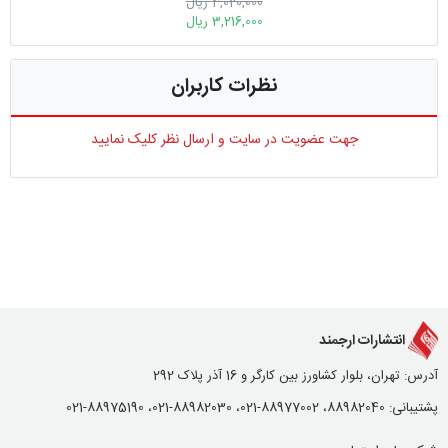
4,020,000 ریال
3,216,000 ریال
نظرات کاربران
جهت عضویت در سایت و ارسال نظر کلیک نمایید
انتشارات ارجمند
آدرس: تهران، بلوار کشاورز بین کارگر و 16 آذر پلاک 292
پشتیبانی: 88982040، 88977002-021، 88982030-021، 88975190-021