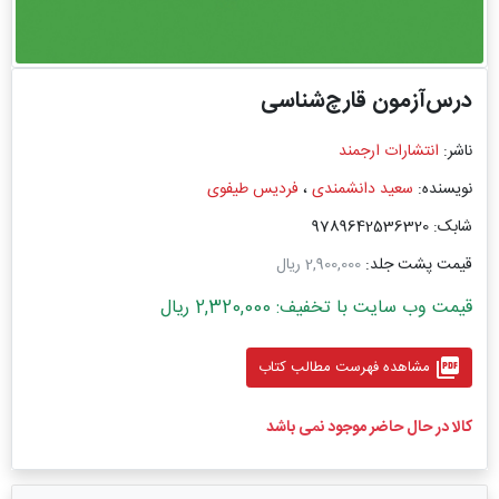
درس‌آزمون قارچ‌شناسی
ناشر:
انتشارات ارجمند
نویسنده:
سعید دانشمندی
،
فردیس طیفوی
شابک: 9789642536320
قیمت پشت جلد:
2,900,000 ریال
قیمت وب سایت با تخفیف: 2,320,000 ریال
picture_as_pdf
مشاهده فهرست مطالب کتاب
کالا در حال حاضر موجود نمی باشد