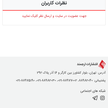
نظرات کاربران
جهت عضویت در سایت و ارسال نظر کلیک نمایید
انتشارات ارجمند
آدرس: تهران، بلوار کشاورز بین کارگر و 16 آذر پلاک 292
پشتیبانی: 88982040، 88977002-021، 88982030-021، 88975190-021
شبکه های اجتماعی