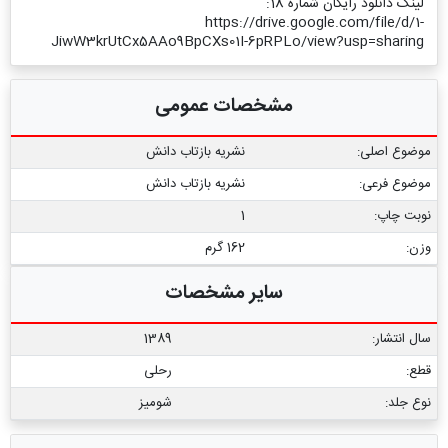
لینک دانلود رایگان شماره 18:
https://drive.google.com/file/d/1-
JiwW3krUtCx5AAo9BpCXs01I-6pRPLo/view?usp=sharing
مشخصات عمومی
موضوع اصلی:
نشریه بازتاب دانش
موضوع فرعی:
نشریه بازتاب دانش
نوبت چاپ:
1
وزن:
162 گرم
سایر مشخصات
سال انتشار:
1389
قطع:
رحلی
نوع جلد:
شومیز