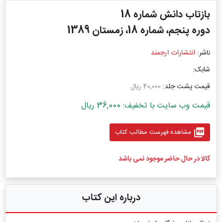
بازتاب دانش شماره 18
دوره پنجم، شماره 18، زمستان 1389
ناشر:
انتشارات ارجمند
شابک:
قیمت پشت جلد:
40,000 ریال
قیمت وب سایت با تخفیف: 36,000 ریال
picture_as_pdf
مشاهده فهرست مطالب کتاب
کالا در حال حاضر موجود نمی باشد
درباره این کتاب