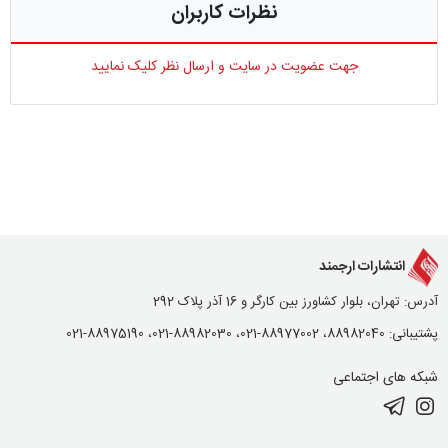
نظرات کاربران
جهت عضویت در سایت و ارسال نظر کلیک نمایید
انتشارات ارجمند
آدرس: تهران، بلوار کشاورز بین کارگر و 16 آذر پلاک 292
پشتیبانی: 88982040، 88977002-021، 88982030-021، 88975190-021
شبکه های اجتماعی