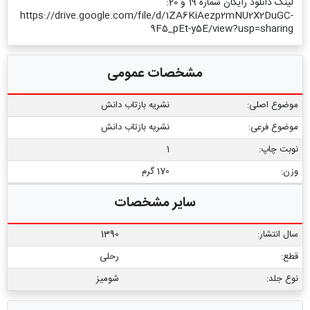
لینک دانلود رایگان شماره 19 و 20:
https://drive.google.com/file/d/1ZA6KiAezp2mNU2X2DuGC-
9F5_pEt-y5E/view?usp=sharing
مشخصات عمومی
موضوع اصلی:
نشریه بازتاب دانش
موضوع فرعی:
نشریه بازتاب دانش
نوبت چاپ:
1
وزن:
170 گرم
سایر مشخصات
سال انتشار:
1390
قطع:
رحلی
نوع جلد:
شومیز