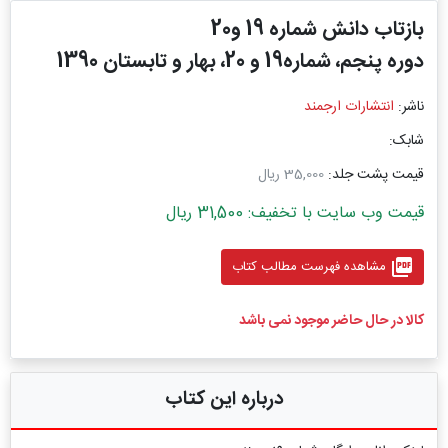
بازتاب دانش شماره 19 و20
دوره پنجم، شماره19 و 20، بهار و تابستان 1390
ناشر:
انتشارات ارجمند
شابک:
قیمت پشت جلد:
35,000 ریال
قیمت وب سایت با تخفیف: 31,500 ریال
picture_as_pdf
مشاهده فهرست مطالب کتاب
کالا در حال حاضر موجود نمی باشد
درباره این کتاب