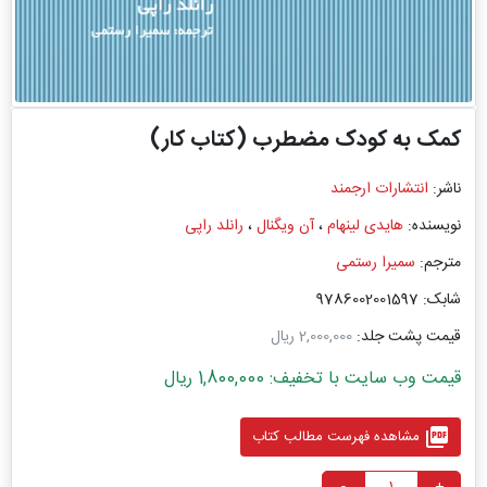
کمک به کودک مضطرب (کتاب کار)
ناشر:
انتشارات ارجمند
نویسنده:
هایدی لینهام
،
آن ویگنال
،
رانلد راپی
مترجم:
سمیرا رستمی
شابک: 9786002001597
قیمت پشت جلد:
2,000,000 ریال
قیمت وب سایت با تخفیف: 1,800,000 ریال
picture_as_pdf
مشاهده فهرست مطالب کتاب
-
+