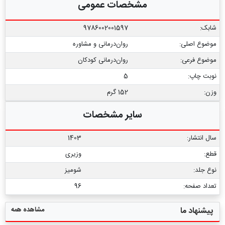
مشخصات عمومی
شابک:
9786002001597
موضوع اصلی:
روان‌درمانی و مشاوره
موضوع فرعی:
روان‏‌درمانی کودکان
نوبت چاپ:
5
وزن:
152 گرم
سایر مشخصات
سال انتشار:
1403
قطع:
وزیری
نوع جلد:
شومیز
تعداد صفحه:
96
مشاهده همه
پیشنهاد ما