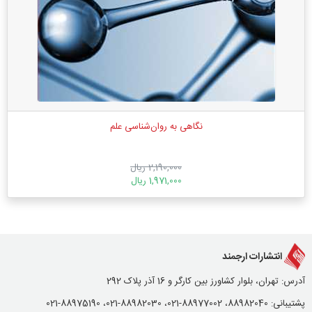
نگاهی به روان‌شناسی علم
2,190,000 ریال
1,971,000 ریال
انتشارات ارجمند
آدرس: تهران، بلوار کشاورز بین کارگر و 16 آذر پلاک 292
پشتیبانی: 88982040، 88977002-021، 88982030-021، 88975190-021