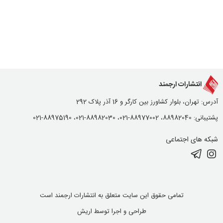
انتشارات ارجمند
آدرس: تهران، بلوار کشاورز بین کارگر و 16 آذر پلاک 292
پشتیبانی: 88982040، 88977002-021، 88982030-021، 88975190-021
شبکه های اجتماعی
تمامی حقوق این سایت متعلق به انتشارات ارجمند است
طراحی و اجرا توسط
اریش