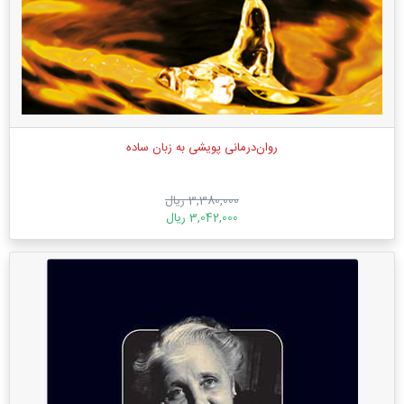
روان‌درمانی پویشی به زبان ساده
3,380,000 ریال
3,042,000 ریال