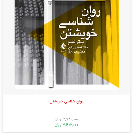
روان شناسی خویشتن
3,780,000 ریال
3,402,000 ریال