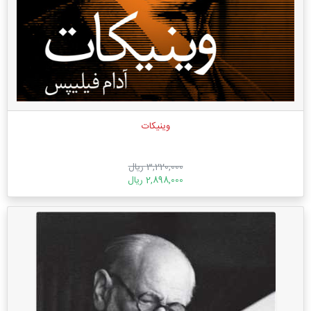
وینیکات
3,220,000 ریال
2,898,000 ریال