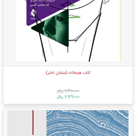
کتاب هیجانات (سلمان اختر)
2,410,000 ریال
2,169,000 ریال