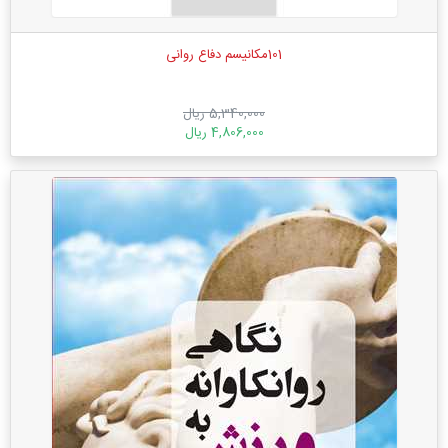
101مکانیسم دفاع روانی
5,340,000 ریال
4,806,000 ریال