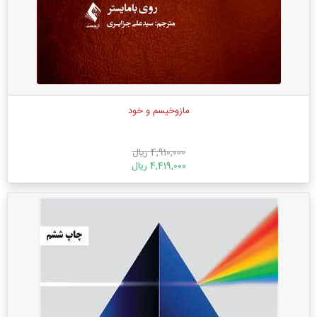
مازوخیسم و خود
4,910,000 ریال
4,419,000 ریال