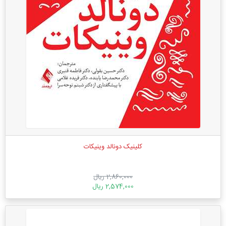
کلینیک دونالد وینیکات
2,860,000 ریال
2,574,000 ریال