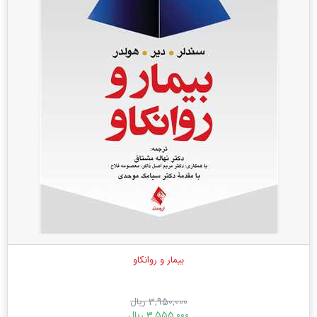
بیمار و روانکاو
3,950,000 ریال
3,555,000 ریال