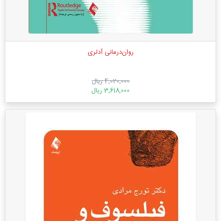
روان‌درمانی آدلری
4,020,000 ریال
3,618,000 ریال