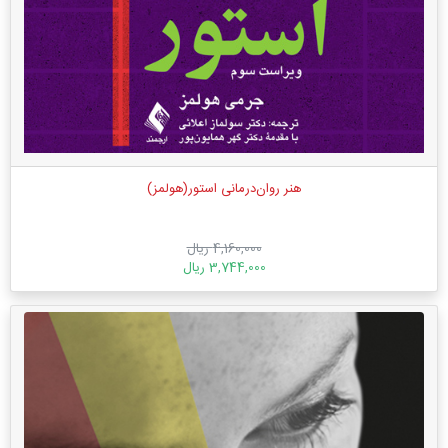
هنر روان‌درمانی استور(هولمز)
4,160,000 ریال
3,744,000 ریال