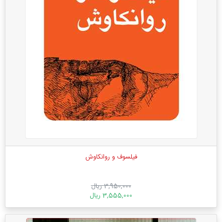
فیلسوف و روانکاوش
3,950,000 ریال
3,555,000 ریال