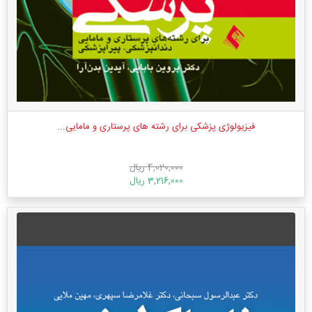
فیزیولوژی پزشكی برای رشته های پرستاری و مامایی...
4,020,000 ریال
3,216,000 ریال