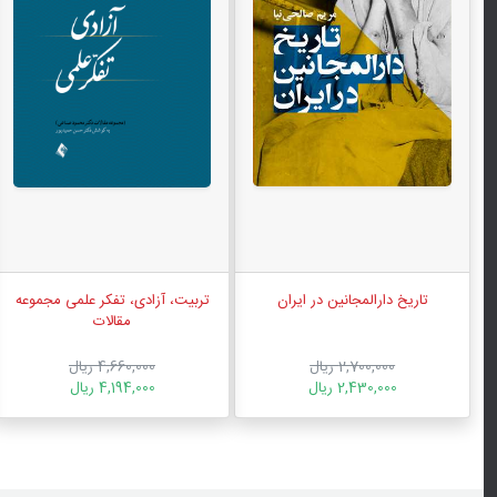
تاریخ دارالمجانین در ایران
تربیت، آزادی، تفکر علمی مجموعه
مقالات
2,700,000 ریال
4,660,000 ریال
2,430,000 ریال
4,194,000 ریال