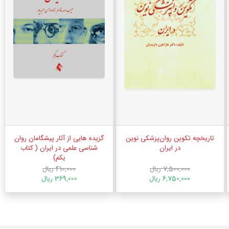
تاریخچه تکوین روان‌پزشکی نوین
گزیده هایی از آثار پیشگامان روان
در ایران
شناسی علمی در ایران ( کتاب
یکم)
7,500,000 ریال
410,000 ریال
6,750,000 ریال
369,000 ریال