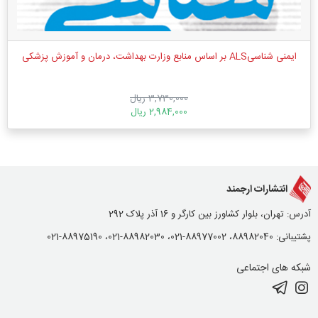
ایمنی شناسیALS بر اساس منابع وزارت بهداشت، درمان و آموزش پزشکی
3,730,000 ریال
2,984,000 ریال
انتشارات ارجمند
آدرس: تهران، بلوار کشاورز بین کارگر و 16 آذر پلاک 292
پشتیبانی: 88982040، 88977002-021، 88982030-021، 88975190-021
شبکه های اجتماعی