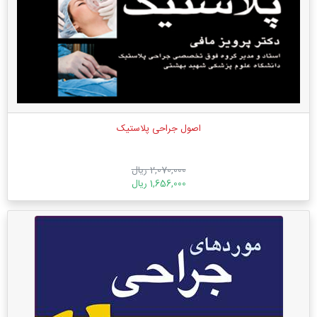
اصول جراحی پلاستیک
2,070,000 ریال
1,656,000 ریال