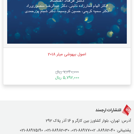
اصول بیهوشی میلر 2018
7,240,000 ریال
5,792,000 ریال
انتشارات ارجمند
آدرس: تهران، بلوار کشاورز بین کارگر و 16 آذر پلاک 292
پشتیبانی: 88982040، 88977002-021، 88982030-021، 88975190-021