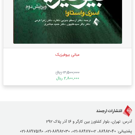
مبانی بیوفیزیک
3,500,000 ریال
2,800,000 ریال
انتشارات ارجمند
آدرس: تهران، بلوار کشاورز بین کارگر و 16 آذر پلاک 292
پشتیبانی: 88982040، 88977002-021، 88982030-021، 88975190-021