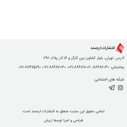
انتشارات ارجمند
آدرس: تهران، بلوار کشاورز بین کارگر و 16 آذر پلاک 292
پشتیبانی: 88982040، 88977002-021، 88982030-021، 88975190-021
شبکه های اجتماعی
تمامی حقوق این سایت متعلق به انتشارات ارجمند است
طراحی و اجرا توسط
اریش