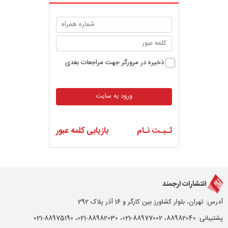
ذخیره در مرورگر جهت مراجعات بعدی
ورود به سایت
ثـبـت نـام
بازیابی کلمه عبور
انتشارات ارجمند
آدرس: تهران، بلوار کشاورز بین کارگر و 16 آذر پلاک 292
پشتیبانی: 88982040، 88977002-021، 88982030-021، 88975190-021