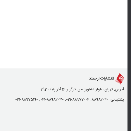
انتشارات ارجمند
آدرس: تهران، بلوار کشاورز بین کارگر و 16 آذر پلاک 292
پشتیبانی: 88982040، 88977002-021، 88982030-021، 88975190-021