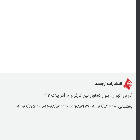
انتشارات ارجمند
آدرس: تهران، بلوار کشاورز بین کارگر و 16 آذر پلاک 292
پشتیبانی: 88982040، 88977002-021، 88982030-021، 88975190-021