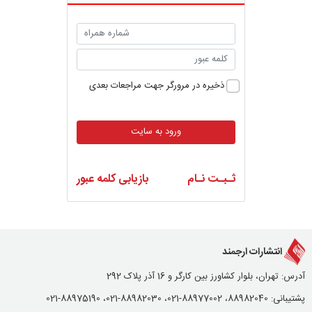
ذخیره در مرورگر جهت مراجعات بعدی
ورود به سایت
ثـبـت نـام
بازیابی کلمه عبور
انتشارات ارجمند
آدرس: تهران، بلوار کشاورز بین کارگر و 16 آذر پلاک 292
پشتیبانی: 88982040، 88977002-021، 88982030-021، 88975190-021