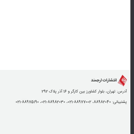
انتشارات ارجمند
آدرس: تهران، بلوار کشاورز بین کارگر و 16 آذر پلاک 292
پشتیبانی: 88982040، 88977002-021، 88982030-021، 88975190-021