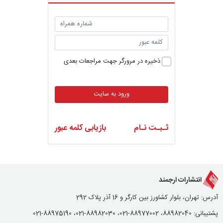
ذخیره در مرورگر جهت مراجعات بعدی
ورود به سایت
ثـبـت نـام
بازیابی کلمه عبور
انتشارات ارجمند
آدرس: تهران، بلوار کشاورز بین کارگر و 16 آذر پلاک 292
پشتیبانی: 88982040، 88977002-021، 88982030-021، 88975190-021