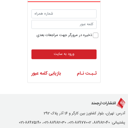
ذخیره در مرورگر جهت مراجعات بعدی
ورود به سایت
ثـبـت نـام
بازیابی کلمه عبور
انتشارات ارجمند
آدرس: تهران، بلوار کشاورز بین کارگر و 16 آذر پلاک 292
پشتیبانی: 88982040، 88977002-021، 88982030-021، 88975190-021