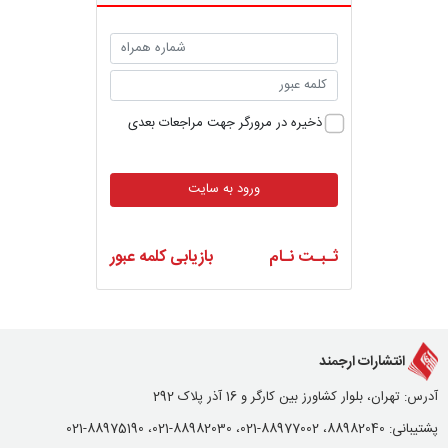
ذخیره در مرورگر جهت مراجعات بعدی
ورود به سایت
ثـبـت نـام
بازیابی کلمه عبور
انتشارات ارجمند
آدرس: تهران، بلوار کشاورز بین کارگر و 16 آذر پلاک 292
پشتیبانی: 88982040، 88977002-021، 88982030-021، 88975190-021