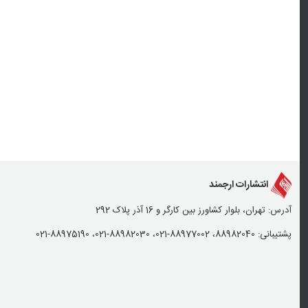
انتشارات ارجمند
آدرس: تهران، بلوار کشاورز بین کارگر و 16 آذر پلاک 292
پشتیبانی: 88982040، 88977002-021، 88982030-021، 88975190-021