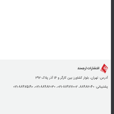
انتشارات ارجمند
آدرس: تهران، بلوار کشاورز بین کارگر و 16 آذر پلاک 292
پشتیبانی: 88982040، 88977002-021، 88982030-021، 88975190-021