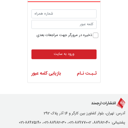
ذخیره در مرورگر جهت مراجعات بعدی
ورود به سایت
ثـبـت نـام
بازیابی کلمه عبور
انتشارات ارجمند
آدرس: تهران، بلوار کشاورز بین کارگر و 16 آذر پلاک 292
پشتیبانی: 88982040، 88977002-021، 88982030-021، 88975190-021