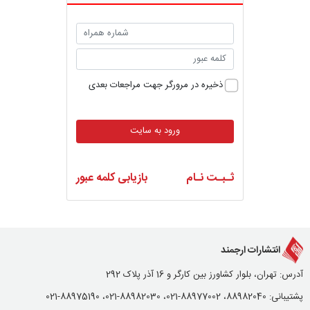
ذخیره در مرورگر جهت مراجعات بعدی
ورود به سایت
ثـبـت نـام
بازیابی کلمه عبور
انتشارات ارجمند
آدرس: تهران، بلوار کشاورز بین کارگر و 16 آذر پلاک 292
پشتیبانی: 88982040، 88977002-021، 88982030-021، 88975190-021