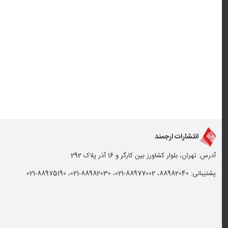
انتشارات ارجمند
آدرس: تهران، بلوار کشاورز بین کارگر و 16 آذر پلاک 292
پشتیبانی: 88982040، 88977002-021، 88982030-021، 88975190-021