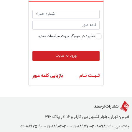
ذخیره در مرورگر جهت مراجعات بعدی
ورود به سایت
ثـبـت نـام
بازیابی کلمه عبور
انتشارات ارجمند
آدرس: تهران، بلوار کشاورز بین کارگر و 16 آذر پلاک 292
پشتیبانی: 88982040، 88977002-021، 88982030-021، 88975190-021