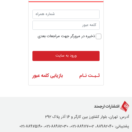
ذخیره در مرورگر جهت مراجعات بعدی
ورود به سایت
ثـبـت نـام
بازیابی کلمه عبور
انتشارات ارجمند
آدرس: تهران، بلوار کشاورز بین کارگر و 16 آذر پلاک 292
پشتیبانی: 88982040، 88977002-021، 88982030-021، 88975190-021