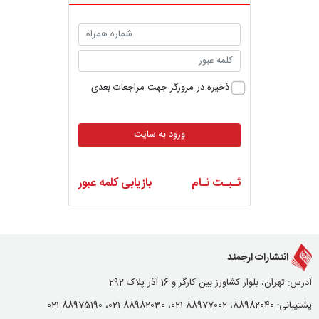
ذخیره در مرورگر جهت مراجعات بعدی
ورود به سایت
ثـبـت نـام
بازیابی کلمه عبور
انتشارات ارجمند
آدرس: تهران، بلوار کشاورز بین کارگر و 16 آذر پلاک 292
پشتیبانی: 88982040، 88977002-021، 88982030-021، 88975190-021