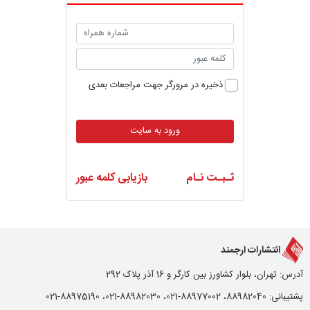
ذخیره در مرورگر جهت مراجعات بعدی
ورود به سایت
ثـبـت نـام
بازیابی کلمه عبور
انتشارات ارجمند
آدرس: تهران، بلوار کشاورز بین کارگر و 16 آذر پلاک 292
پشتیبانی: 88982040، 88977002-021، 88982030-021، 88975190-021