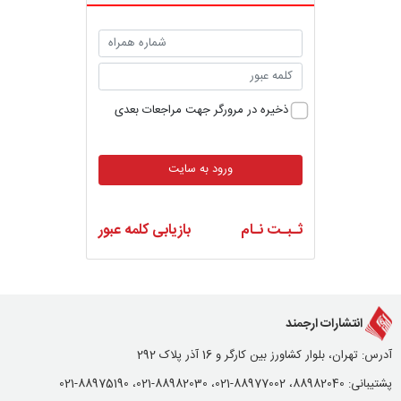
ذخیره در مرورگر جهت مراجعات بعدی
ورود به سایت
ثـبـت نـام
بازیابی کلمه عبور
انتشارات ارجمند
آدرس: تهران، بلوار کشاورز بین کارگر و 16 آذر پلاک 292
پشتیبانی: 88982040، 88977002-021، 88982030-021، 88975190-021