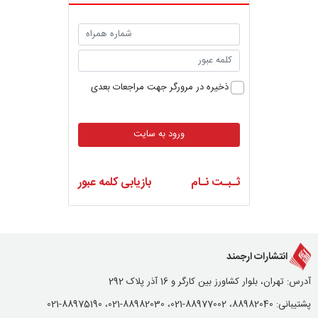
ذخیره در مرورگر جهت مراجعات بعدی
ورود به سایت
ثـبـت نـام
بازیابی کلمه عبور
انتشارات ارجمند
آدرس: تهران، بلوار کشاورز بین کارگر و 16 آذر پلاک 292
پشتیبانی: 88982040، 88977002-021، 88982030-021، 88975190-021