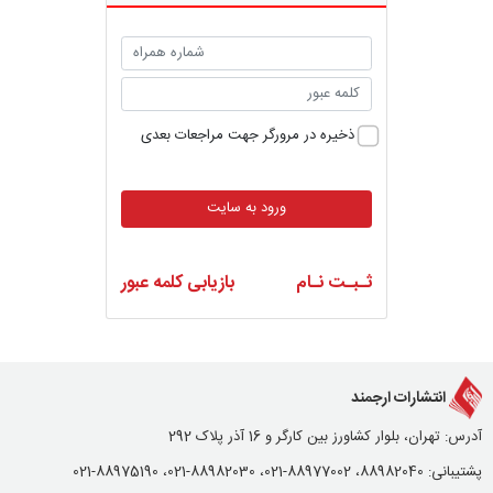
ذخیره در مرورگر جهت مراجعات بعدی
ورود به سایت
ثـبـت نـام
بازیابی کلمه عبور
انتشارات ارجمند
آدرس: تهران، بلوار کشاورز بین کارگر و 16 آذر پلاک 292
پشتیبانی: 88982040، 88977002-021، 88982030-021، 88975190-021