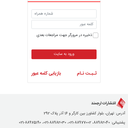
ذخیره در مرورگر جهت مراجعات بعدی
ورود به سایت
ثـبـت نـام
بازیابی کلمه عبور
انتشارات ارجمند
آدرس: تهران، بلوار کشاورز بین کارگر و 16 آذر پلاک 292
پشتیبانی: 88982040، 88977002-021، 88982030-021، 88975190-021