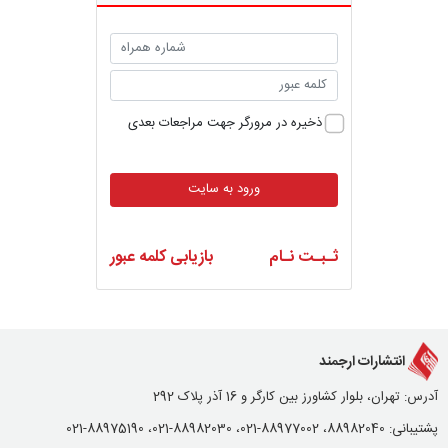
ذخیره در مرورگر جهت مراجعات بعدی
ورود به سایت
ثـبـت نـام
بازیابی کلمه عبور
انتشارات ارجمند
آدرس: تهران، بلوار کشاورز بین کارگر و 16 آذر پلاک 292
پشتیبانی: 88982040، 88977002-021، 88982030-021، 88975190-021