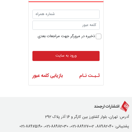
ذخیره در مرورگر جهت مراجعات بعدی
ورود به سایت
ثـبـت نـام
بازیابی کلمه عبور
انتشارات ارجمند
آدرس: تهران، بلوار کشاورز بین کارگر و 16 آذر پلاک 292
پشتیبانی: 88982040، 88977002-021، 88982030-021، 88975190-021