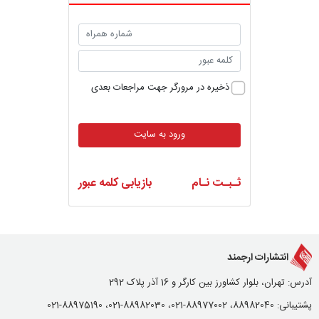
ذخیره در مرورگر جهت مراجعات بعدی
ورود به سایت
ثـبـت نـام
بازیابی کلمه عبور
انتشارات ارجمند
آدرس: تهران، بلوار کشاورز بین کارگر و 16 آذر پلاک 292
پشتیبانی: 88982040، 88977002-021، 88982030-021، 88975190-021