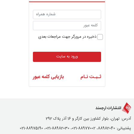
ذخیره در مرورگر جهت مراجعات بعدی
ورود به سایت
ثـبـت نـام
بازیابی کلمه عبور
انتشارات ارجمند
آدرس: تهران، بلوار کشاورز بین کارگر و 16 آذر پلاک 292
پشتیبانی: 88982040، 88977002-021، 88982030-021، 88975190-021