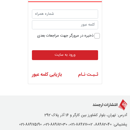
ذخیره در مرورگر جهت مراجعات بعدی
ورود به سایت
ثـبـت نـام
بازیابی کلمه عبور
انتشارات ارجمند
آدرس: تهران، بلوار کشاورز بین کارگر و 16 آذر پلاک 292
پشتیبانی: 88982040، 88977002-021، 88982030-021، 88975190-021