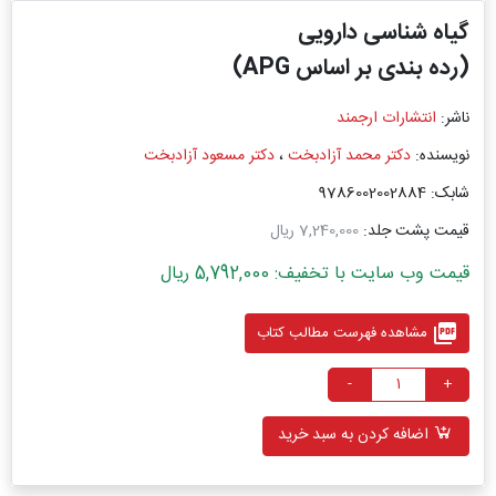
گیاه شناسی دارویی
(رده بندی بر اساس APG)
ناشر:
انتشارات ارجمند
نویسنده:
دکتر محمد آزادبخت
،
دکتر مسعود آزادبخت
شابک: 9786002002884
قیمت پشت جلد:
7,240,000 ریال
قیمت وب سایت با تخفیف: 5,792,000 ریال
picture_as_pdf
مشاهده فهرست مطالب کتاب
-
+
اضافه کردن به سبد خرید