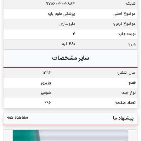
شابک:
9786002002884
موضوع اصلی:
پزشکی علوم پایه
موضوع فرعی:
داروسازی
نوبت چاپ:
2
وزن:
481 گرم
سایر مشخصات
سال انتشار:
1396
قطع:
وزیری
نوع جلد:
شومیز
تعداد صفحه:
296
مشاهده همه
پیشنهاد ما