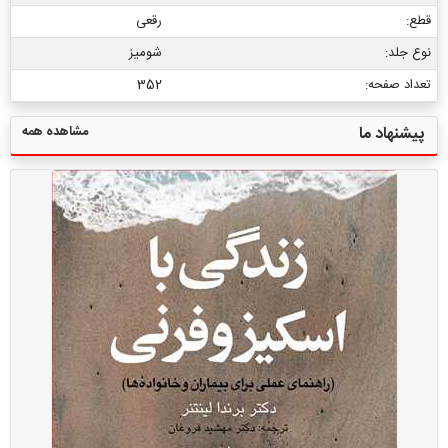
قطع:
رقعی
نوع جلد:
شومیز
تعداد صفحه:
352
مشاهده همه
پیشنهاد ما