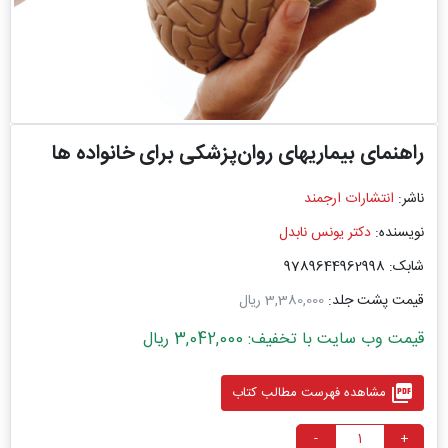
راهنمای بیماریهای روان‌پزشکی برای خانواده ها
ناشر:
انتشارات ارجمند
نویسنده:
دکتر یونس نابدل
شابک: 9789644962998
قیمت پشت جلد:
3,380,000 ریال
قیمت وب سایت با تخفیف: 3,042,000 ریال
picture_as_pdf
مشاهده فهرست مطالب کتاب
-
+