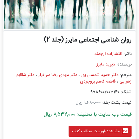
روان شناسی اجتماعی مایرز (جلد 2)
ناشر:
انتشارات ارجمند
نویسنده:
دیوید مایرز
مترجم:
دکتر حمید شمسی ‌پور
،
دکتر مهدی رضا سرافراز
،
دکتر شقایق
زهرایی
،
فاطمه قاسم بروجردی
شابک: 9786002003140
قیمت پشت جلد:
9,480,000 ریال
قیمت وب سایت با تخفیف: 8,532,000 ریال
picture_as_pdf
مشاهده فهرست مطالب کتاب