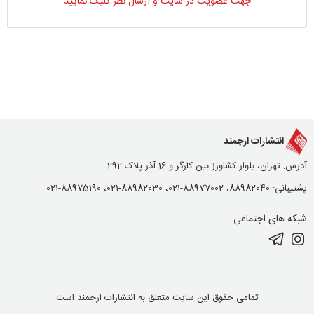
جهت عضویت در سایت و ارسال نظر کلیک نمایید
انتشارات ارجمند
آدرس: تهران، بلوار کشاورز بین کارگر و 16 آذر پلاک 292
پشتیبانی: 88982040، 88977002-021، 88982030-021، 88975190-021
شبکه های اجتماعی
تمامی حقوق این سایت متعلق به انتشارات ارجمند است