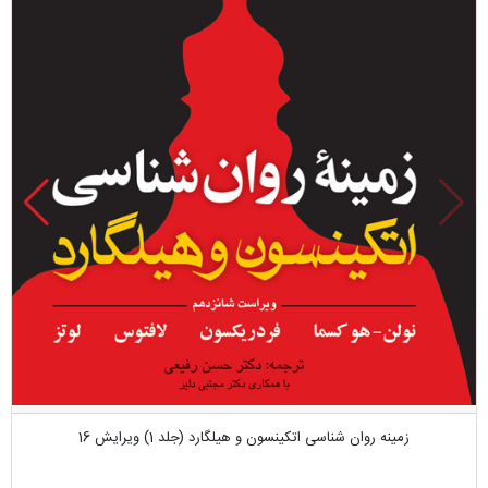
زمینه روان شناسی اتکینسون و هیلگارد (جلد 1) ویرایش 16