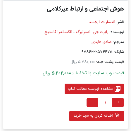
هوش اجتماعی و ارتباط غیر‌کلامی
ناشر:
انتشارات ارجمند
نویسنده:
رابرت جی. استرنبرگ
،
الکساندرا کاستیچ
مترجم:
صادق عابدی
شابک: 9786222574475
قیمت پشت جلد:
5,780,000 ریال
قیمت وب سایت با تخفیف: 5,202,000 ریال
picture_as_pdf
مشاهده فهرست مطالب کتاب
-
+
اضافه کردن به سبد خرید