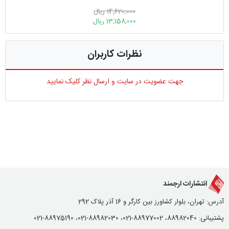
14,620,000 ریال
13,158,000 ریال
نظرات کاربران
جهت عضویت در سایت و ارسال نظر کلیک نمایید
انتشارات ارجمند
آدرس: تهران، بلوار کشاورز بین کارگر و 16 آذر پلاک 292
پشتیبانی: 88982040، 88977002-021، 88982030-021، 88975190-021