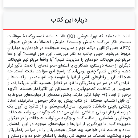
درباره این کتاب
شاید شنیده‌اید که بهرۀ هوشی (IQ) بالا همیشه تضمین‌کنندۀ موفقیت
نیست. فکر می‌کنید دلیلش چیست؟ دلیلش احتمالاً به هوش هیجانی
(EQ)، یعنی توانایی درک، فهم و مدیریت هیجانات در خودمان و دیگران،
مربوط می‌شود. خیلی جالب به نظر می‌رسد، این طور نیست؟ آیا واقعاً
می‌توانیم هیجانات خودمان را مدیریت کنیم؟ آیا واقعاً می‌توانیم هیجانات
دیگران از جمله دوستان، همکاران یا اعضای خانواده‌مان را تحت تأثیر قرار
دهیم و کنترل کنیم؟ چنین برمی‌آید که پاسخ این سؤالات مثبت است. چه
هیجانات‌تان و رفتارهای ناشی از آنها را بفهمید چه نفهمید، بر موقعیت‌ها و
افرادی که در سراسر زندگی‌تان با آنها در تعامل هستید تأثیر می‌گذارند، و
همچنین بر شناخت، تصمیم‌گیری، و جسم‌تان نیز تأثیرگذار هستند. اگرچه
برخی از ابعاد EQ جنبۀ ارثی دارند، بخش عمده‌ای از مهارت‌های مربوط به
آن قابل اکتساب هستند. در کتاب پیش رو، دکتر جیسون ساترفیلد، استاد
پزشکی بالینی دانشگاه کالیفرنیا، سان‌فرانسیسکو، و از شاگردان آرون بِک
در زمینۀ رفتار درمانی شناختی، نشان می‌دهد که چگونه می‌توانید هیجانات
خودتان را شناسایی و تنظیم کنید و چگونه می‌توانید هیجانات را در دیگران
مدیریت کنید. با بهره‌گیری از ابزارها و مهارت‌های موجود در این راهنمای
ساده و جالب، قادر خواهید بود هوش هیجانی‌تان را در سراسر زندگی‌تان
بهبود ببخشید، تعاملات در محیط کار، روابط با اعضای خانواده و دوستان و