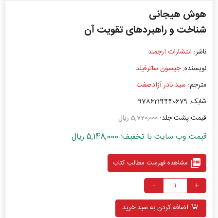
هوش هیجانی
شناخت و راهبردهای تقویت آن
ناشر:
انتشارات ارجمند
نویسنده:
جیسون ساترفیلد
مترجم:
سید نادر آزادصفت
شابک: 9786224440679
قیمت پشت جلد:
5,720,000 ریال
قیمت وب سایت با تخفیف: 5,148,000 ریال
picture_as_pdf
مشاهده فهرست مطالب کتاب
-
+
اضافه کردن به سبد خرید