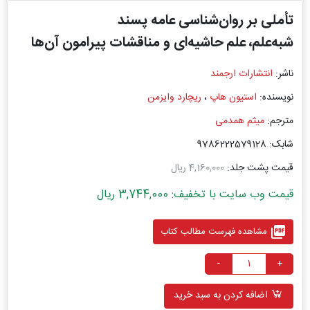
تأملی بر روان‌شناسی عامه‌ پسند
شبه‌علم، علم حاشیه‌ای و مناقشات پیرامون آن‌ها
ناشر:
انتشارات ارجمند
نویسنده:
استیون هاپ
،
ریچارد وایزمن
مترجم:
میثم همدمی
شابک: 9786222579128
قیمت پشت جلد:
4,160,000 ریال
قیمت وب سایت با تخفیف: 3,744,000 ریال
picture_as_pdf
مشاهده فهرست مطالب کتاب
-
+
اضافه کردن به سبد خرید