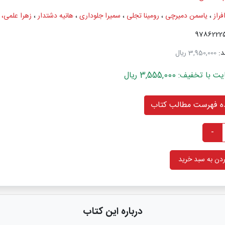
راز
،
یاسمن دمیرچی
،
رومینا تجلی
،
سمیرا جلوداری
،
هانیه دشتدار
،
زهرا علمی، 
د:
3,950,000 ریال
خفیف: 3,555,000 ریال
 فهرست مطالب کتاب
-
دن به سبد خرید
درباره این کتاب