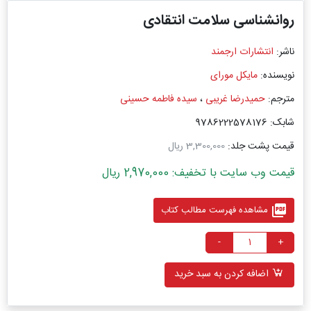
روانشناسی سلامت انتقادی
ناشر:
انتشارات ارجمند
نویسنده:
مایکل مورای
مترجم:
حمیدرضا غریبی
،
سیده فاطمه حسینی
شابک: 9786222578176
قیمت پشت جلد:
3,300,000 ریال
قیمت وب سایت با تخفیف: 2,970,000 ریال
picture_as_pdf
مشاهده فهرست مطالب کتاب
-
+
اضافه کردن به سبد خرید