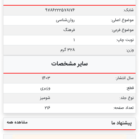
شابک:
9786222578176
موضوع اصلی:
روان‌شناسی
موضوع فرعی:
فرهنگ
نوبت چاپ:
1
وزن:
328 گرم
سایر مشخصات
سال انتشار:
1403
قطع:
وزیری
نوع جلد:
شومیز
تعداد صفحه:
216
مشاهده همه
پیشنهاد ما