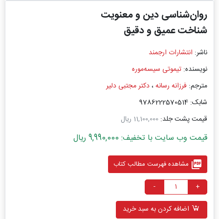
روان‌شناسی دین و معنویت
شناخت عمیق و دقیق
ناشر:
انتشارات ارجمند
نویسنده:
تیموتی سیسه‌موره
مترجم:
فرزانه رسانه
،
دکتر مجتبی دلیر
شابک: 9786222570514
قیمت پشت جلد:
11,100,000 ریال
قیمت وب سایت با تخفیف: 9,990,000 ریال
picture_as_pdf
مشاهده فهرست مطالب کتاب
-
+
اضافه کردن به سبد خرید