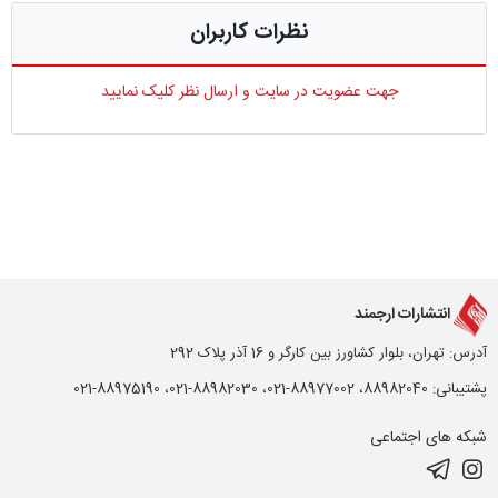
نظرات کاربران
جهت عضویت در سایت و ارسال نظر کلیک نمایید
انتشارات ارجمند
آدرس: تهران، بلوار کشاورز بین کارگر و 16 آذر پلاک 292
پشتیبانی: 88982040، 88977002-021، 88982030-021، 88975190-021
شبکه های اجتماعی